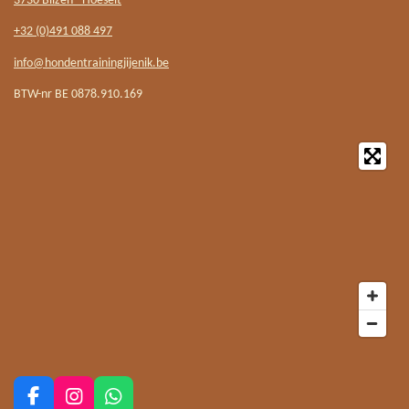
3730 Bilzen - Hoeselt
+32 (0)491 088 497
info@hondentrainingjijenik.be
BTW-nr BE 0878.910.169
F
I
W