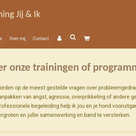
ing Jij & Ik
ps
Over mij
Contact
er onze trainingen of program
oorden op de meest gestelde vragen over probleemgedra
npakken van angst, agressie, overprikkeling of andere ge
professionele begeleiding help ik jou en je hond vooruitga
ergroten en jullie samenwerking en band te versterken.