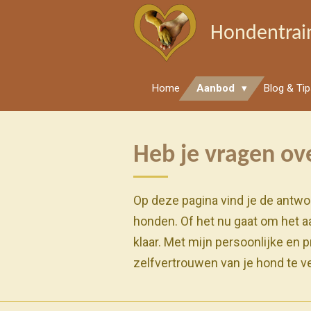
Ga
Hondentrain
direct
naar
de
Home
Aanbod
Blog & Ti
hoofdinhoud
Heb je vragen ov
Op deze pagina vind je de antw
honden. Of het nu gaat om het aa
klaar. Met mijn persoonlijke en 
zelfvertrouwen van je hond te v