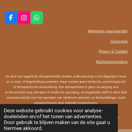
F
I
W
a
n
h
c
s
a
Algemene voorwaarden
e
t
t
Huisregels
b
a
s
o
g
A
Privacy & Cookies
o
r
p
k
a
p
Klachtenprocedure
m
De door ons opgeleide therapiehonden bieden ondersteuning in het dagelijkse leven
en in zorg- of begeleidingscontexten, maar vormen geen medische, psychologische
of therapeutische behandeling. Een therapiehond is geen vervanging voor
professionele zorg, therapie of medische opvolging. De begeleider blijft te allen tijde
verantwoordelijk voor het opvolgen van medische adviezen en behandelingen zoals
voorgeschreven door erkende zorgverleners.
Deze website gebruikt cookies voor analyse-
doeleinden en/of het tonen van advertenties.
Copyright© Hondentraining Jij & Ik - Alle rechten voorbehouden
Door gebruik te blijven maken van de site gaat u
hiermee akkoord.