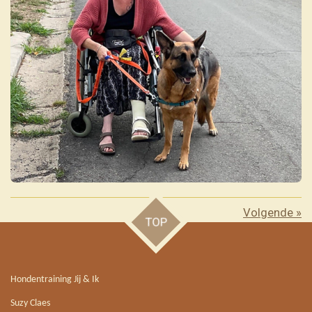
Volgende
»
TOP
Hondentraining Jij & Ik
Suzy Claes