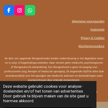
F
I
W
a
n
h
c
s
a
Algemene voorwaarden
e
t
t
Huisregels
b
a
s
o
g
A
Privacy & Cookies
o
r
p
k
a
p
Klachtenprocedure
m
De door ons opgeleide therapiehonden bieden ondersteuning in het dagelijkse leven
en in zorg- of begeleidingscontexten, maar vormen geen medische, psychologische
of therapeutische behandeling. Een therapiehond is geen vervanging voor
professionele zorg, therapie of medische opvolging. De begeleider blijft te allen tijde
verantwoordelijk voor het opvolgen van medische adviezen en behandelingen zoals
voorgeschreven door erkende zorgverleners.
Deze website gebruikt cookies voor analyse-
doeleinden en/of het tonen van advertenties.
Copyright© Hondentraining Jij & Ik - Alle rechten voorbehouden
Door gebruik te blijven maken van de site gaat u
hiermee akkoord.