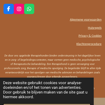
F
I
W
a
n
h
c
s
a
Algemene voorwaarden
e
t
t
Huisregels
b
a
s
o
g
A
Privacy & Cookies
o
r
p
k
a
p
Klachtenprocedure
m
De door ons opgeleide therapiehonden bieden ondersteuning in het dagelijkse leven
en in zorg- of begeleidingscontexten, maar vormen geen medische, psychologische
of therapeutische behandeling. Een therapiehond is geen vervanging voor
professionele zorg, therapie of medische opvolging. De begeleider blijft te allen tijde
verantwoordelijk voor het opvolgen van medische adviezen en behandelingen zoals
voorgeschreven door erkende zorgverleners.
Deze website gebruikt cookies voor analyse-
doeleinden en/of het tonen van advertenties.
Copyright© Hondentraining Jij & Ik - Alle rechten voorbehouden
Door gebruik te blijven maken van de site gaat u
hiermee akkoord.