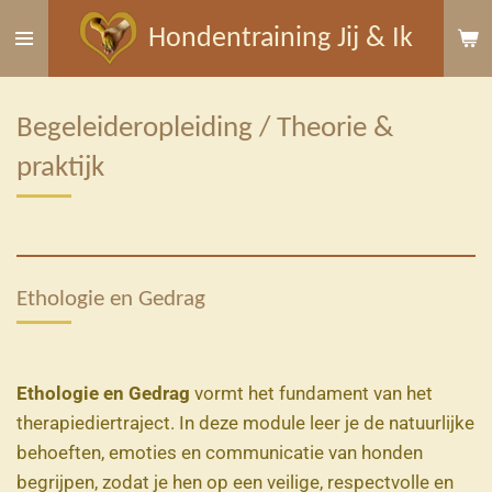
Ga
Hondentraining Jij & Ik
direct
naar
de
Begeleideropleiding / Theorie &
hoofdinhoud
praktijk
Ethologie en Gedrag
Ethologie en Gedrag
vormt het fundament van het
therapiediertraject. In deze module leer je de natuurlijke
behoeften, emoties en communicatie van honden
begrijpen, zodat je hen op een veilige, respectvolle en