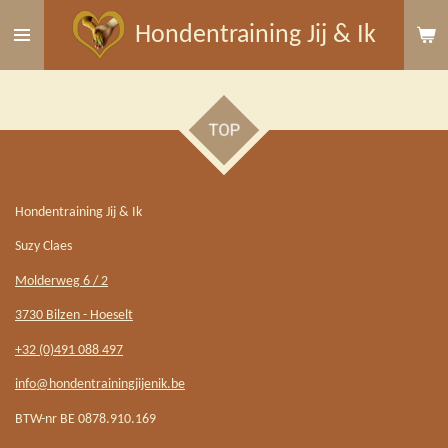
Ga
Hondentraining Jij & Ik
direct
naar
de
TOP
hoofdinhoud
Hondentraining Jij & Ik
Suzy Claes
Molderweg 6 / 2
3730 Bilzen - Hoeselt
+32 (0)491 088 497
info@hondentrainingjijenik.be
BTW-nr BE 0878.910.169